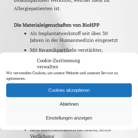
biokompatiblen Werkstoff, welcher ideal für
Allergiepatienten ist.
Die Materialeigenschaften von BioHPP
Als Implantatwerkstoff seit über 30
Jahren in der Humanmedizin eingesetzt
Mit Keramikpartikeln verstärkter,
teilkristalliner Thermoplast für extreme
Cookie-Zustimmung
Beanspruchung
verwalten
Metallfrei
Wir verwenden Cookies, um unsere Website und unseren Service zu
optimieren.
Nicht abrasiv für den Restzahnbestand
Cookies akzeptieren
Weiße Farbe "White Shade"
Mit herkömmlichen
Ablehnen
Verblendcomposites verblendbar
Einstellungen anzeigen
Langzeiterfahrung ist gegeben
Kein Ionenaustausch im Mund, keine
Verfärbung