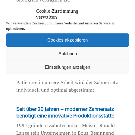
Cookie-Zustimmung
Wir für Sie
verwalten
Auf über 380 qm Fläche arbeiten wir in einem
Wir verwenden Cookies, um unsere Website und unseren Service zu
optimieren.
Team von 25 Zahntechnikern an Ihrem
anspruchsvollen Zahnersatz. Von normalen
Cookies akzeptieren
Zahnprothesen bis zu Implantat Arbeiten sind
Sie bei uns in guten Händen. Alle
Ablehnen
zahntechnischen Arbeiten werden mit hohem
Engagement und großer Präzision ausgeführt.
Einstellungen anzeigen
Unter persönlicher Einbindung unserer
Patienten in unsere Arbeit wird der Zahnersatz
individuell und optimal abgestimmt.
Seit über 20 Jahren – moderner Zahnersatz
benötigt eine innovative Produktionsstätte
1994 gründete Zahntechniker-Meister Ronald
Lange sein Unternehmen in Bous. Beginnend