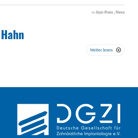
in
Gysi-Preis
,
News
o Hahn
Weiter lesen
