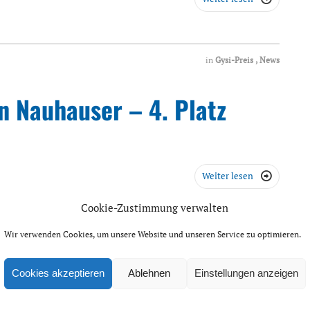
in
Gysi-Preis
,
News
in Nauhauser – 4. Platz
Weiter lesen

Cookie-Zustimmung verwalten
Wir verwenden Cookies, um unsere Website und unseren Service zu optimieren.
in
Gysi-Preis
,
News
Cookies akzeptieren
Ablehnen
Einstellungen anzeigen
Kollcaku – 1. Platz 2013