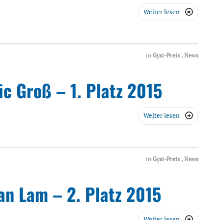
Weiter lesen

in
Gysi-Preis
,
News
ic Groß – 1. Platz 2015
Weiter lesen

in
Gysi-Preis
,
News
han Lam – 2. Platz 2015
Weiter lesen
