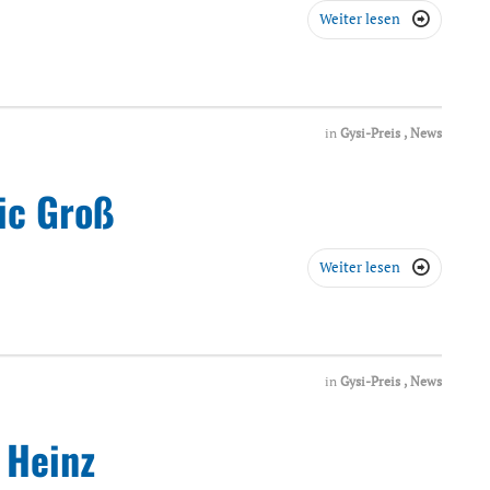
Weiter lesen

in
Gysi-Preis
,
News
ic Groß
Weiter lesen

in
Gysi-Preis
,
News
 Heinz