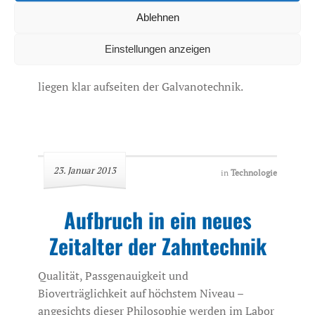
wegzudenken. Die perfekte „Lauffähigkeit“
Ablehnen
kann trotz hochpräziser Fräsmaschinen der
Einstellungen anzeigen
Sekundärteile nicht mit der aus der
Galvanotechnik verglichen werden. Die Vorteile
liegen klar aufseiten der Galvanotechnik.
23. Januar 2013
in
Technologie
Aufbruch in ein neues
Zeitalter der Zahntechnik
Qualität, Passgenauigkeit und
Bioverträglichkeit auf höchstem Niveau –
angesichts dieser Philosophie werden im Labor