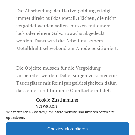
Die Abscheidung der Hartvergoldung erfolgt
immer direkt auf das Metall. Flächen, die nicht
vergoldet werden sollen, müssen mit einem
lack oder einem Galvanowachs abgedeckt
werden. Dann wird die Arbeit mit einem
Metalldraht schwebend zur Anode positioniert.
Die Objekte müssen für die Vergoldung
vorbereitet werden. Dabei sorgen verschiedene
Tauchgläser mit Reinigungsflüssigkeiten dafür,
dass eine konditionierte Oberfläche entsteht,
an der das Gold später sauber anhaftet.
Cookie-Zustimmung
verwalten
Wir verwenden Cookies, um unsere Website und unseren Service zu
Fazit
optimieren.
Der Einsatz der Galvanotechnik ist aus dem
Cookies akzeptieren
Laboralltag von Steven Lange nicht