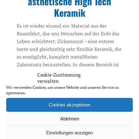
ästhetische High Tech
Keramik
Es ist wieder einmal ein Material aus der
Raumfahrt, das uns Menschen auf der Erde das
Leben erleichtert: Zirkonoxyd – eine extrem
harte und gleichzeitig sehr flexible Keramik, die
es ermöglicht, komplett metallfreien
Zahnersatz herzustellen. In diesem Bereich ist
das Labor Dentale Technik Ronald Lange in
Cookie-Zustimmung
Bous eines der führenden Labore in
verwalten
Südwestdeutschland, ebenso wie in allen
Wir verwenden Cookies, um unsere Website und unseren Service zu
optimieren.
anderen Bereichen der Zahntechnik.
Cookies akzeptieren
Weiter lesen

Ablehnen
Einstellungen anzeigen